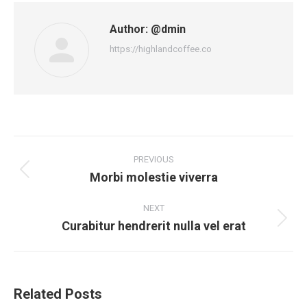
Author:
@dmin
https://highlandcoffee.co
Post
navigation
PREVIOUS
Morbi molestie viverra
Previous
post:
NEXT
Curabitur hendrerit nulla vel erat
Next
post:
Related Posts