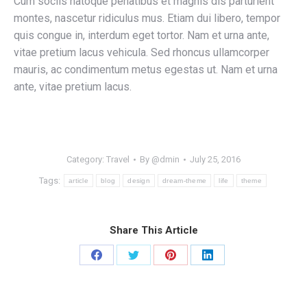
Cum sociis natoque penatibus et magnis dis parturient
montes, nascetur ridiculus mus. Etiam dui libero, tempor
quis congue in, interdum eget tortor. Nam et urna ante,
vitae pretium lacus vehicula. Sed rhoncus ullamcorper
mauris, ac condimentum metus egestas ut. Nam et urna
ante, vitae pretium lacus.
Category:
Travel
By
@dmin
July 25, 2016
Tags:
article
blog
design
dream-theme
life
theme
Share This Article
Share
Share
Share
Share
on
on
on
on
Facebook
X
Pinterest
LinkedIn