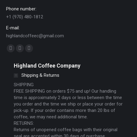
Phone number:
+1 (970) 480-1812
E-mail:
highlandcoffeec@gmail.com
Find us on:
Facebook
Instagram
Website
page
page
page
Highland Coffee Company
opens
opens
opens
Shipping & Returns
in
in
in
new
new
new
SHIPPING
FREE SHIPPING on orders $75 and up! Our handling
window
window
window
time is approximately 2 days or less between the time
you order and the time we ship or place your order for
pick-up. If your order contains more than 20 lbs of
coffee, we may need additional time.
RETURNS:
Returns of unopened coffee bags with their original
seal are accepted within 30 days of purchase.