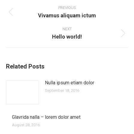
Post
navigation
PREVIOUS
Vivamus aliquam ictum
Previous
post:
NEXT
Hello world!
Next
post:
Related Posts
Nulla ipsum etiam dolor
September 18, 2016
Glavrida nalla – lorem dolor amet
August 28, 2016