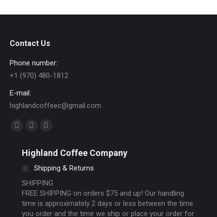
Contact Us
Phone number:
+1 (970) 480-1812
E-mail:
highlandcoffeec@gmail.com
Find us on:
Facebook
Instagram
Website
page
page
page
Highland Coffee Company
opens
opens
opens
Shipping & Returns
in
in
in
new
new
new
SHIPPING
FREE SHIPPING on orders $75 and up! Our handling
window
window
window
time is approximately 2 days or less between the time
you order and the time we ship or place your order for